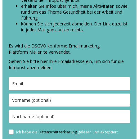
Versand der Infopost genutzt
erhalten Sie Infos über mich, meine Aktivitäten sowie
rund um das Thema Gesundheit bei der Arbeit und
Führung
können Sie sich jederzeit abmelden. Der Link dazu ist
in jeder Mail ganz unten rechts.
Es wird die DSGVO konforme Emailmarketing
Plattform Mailerlite verwendet.
Geben Sie bitte hier Ihre Emailadresse ein, um sich für die
Infopost anzumelden:
Ich habe die
Datenschutzerklärung
gelesen und akzeptiert.