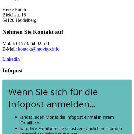
Heike Furch
Bleichstr. 15
69120 Heidelberg
Nehmen Sie Kontakt auf
Mobil: 01573/ 64 92 571
E-Mail:
kontakt@movigo.info
LinkedIn
Infopost
Wenn Sie sich für die
Infopost anmelden...
landet jeden Monat die Infopost einmal in Ihrem
Emailfach
wird Ihre Emailadresse selbstverständlich nur für den